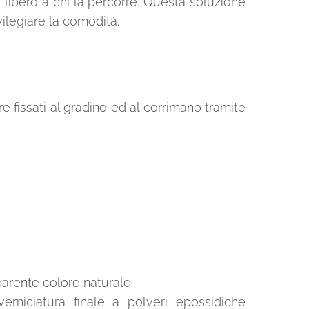
 libero a chi la percorre. Questa soluzione
ivilegiare la comodità.
e fissati al gradino ed al corrimano tramite
parente colore naturale.
erniciatura finale a polveri epossidiche