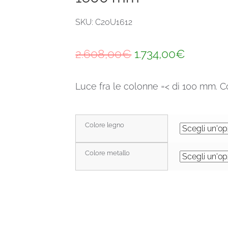
SKU: C20U1612
Il
Il
2.608,00
€
1.734,00
€
prezzo
prezzo
Luce fra le colonne =< di 100 mm. Co
originale
attuale
era:
è:
2.608,00€.
1.734,00
Colore legno
Colore metallo