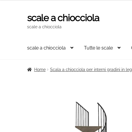
originale
attuale
era:
è:
scale a chiocciola
Vai
Vai
2.608,00€.
1.734,00€.
alla
al
scale a chiocciola
navigazione
contenuto
scale a chiocciola
Tutte le scale
Home
Scala a chiocciola per interni gradini in l