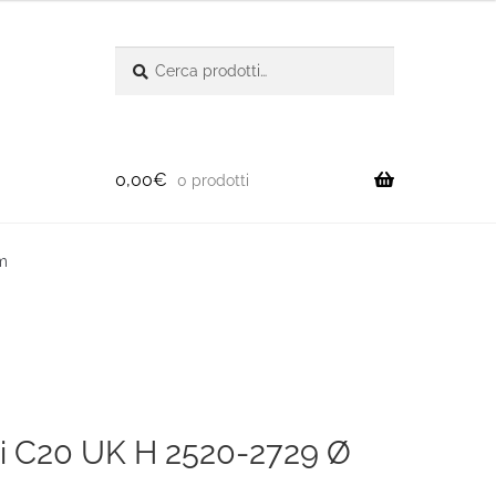
Cerca:
Cerca
0,00
€
0 prodotti
m
rni C20 UK H 2520-2729 Ø