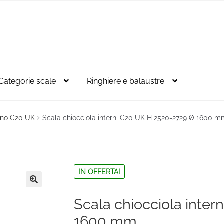
Categorie scale
Ringhiere e balaustre
egno C20 UK
Scala chiocciola interni C20 UK H 2520-2729 Ø 1600 m
IN OFFERTA!
🔍
Scala chiocciola inte
1600 mm