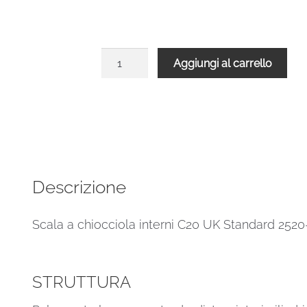
Scala
Aggiungi al carrello
chiocciola
interni
C20
UK
H
2520-
2729
Descrizione
Ø
1600
Scala a chiocciola interni C20 UK Standard 25
mm
quantità
STRUTTURA