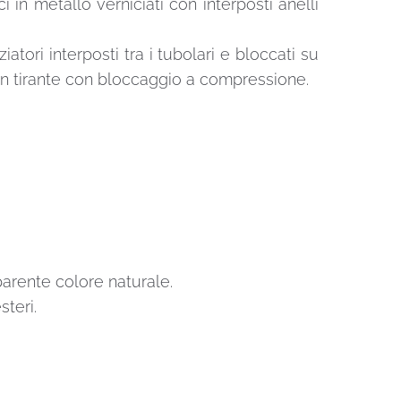
i in metallo verniciati con interposti anelli
atori interposti tra i tubolari e bloccati su
o un tirante con bloccaggio a compressione.
sparente colore naturale.
steri.