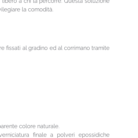
 libero a chi la percorre. Questa soluzione
ivilegiare la comodità.
e fissati al gradino ed al corrimano tramite
parente colore naturale.
erniciatura finale a polveri epossidiche