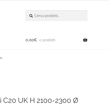
Cerca:
Cerca
0,00
€
0 prodotti
mm
rni C20 UK H 2100-2300 Ø