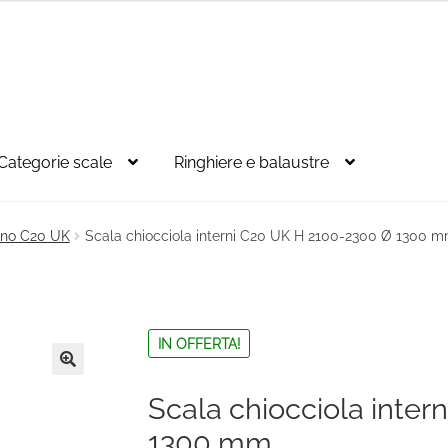
Categorie scale
Ringhiere e balaustre
egno C20 UK
Scala chiocciola interni C20 UK H 2100-2300 Ø 1300 
IN OFFERTA!
🔍
Scala chiocciola inte
1300 mm