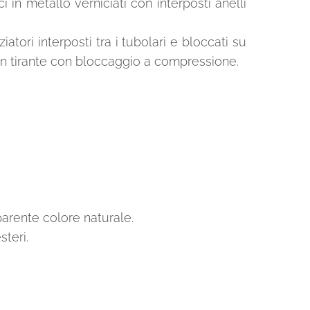
i in metallo verniciati con interposti anelli
atori interposti tra i tubolari e bloccati su
o un tirante con bloccaggio a compressione.
sparente colore naturale.
steri.