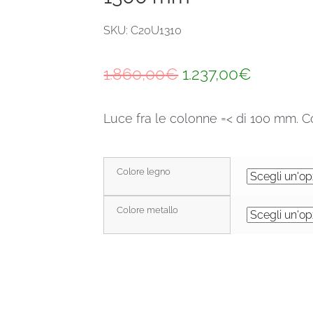
SKU: C20U1310
Il
Il
1.860,00
€
1.237,00
€
prezzo
prezzo
Luce fra le colonne =< di 100 mm. Co
originale
attuale
era:
è:
1.860,00€.
1.237,00
Colore legno
Colore metallo