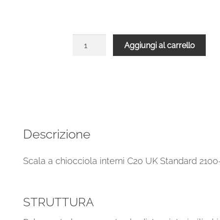
Scala
Aggiungi al carrello
chiocciola
interni
C20
UK
H
2100-
2300
Descrizione
Ø
1300
Scala a chiocciola interni C20 UK Standard 21
mm
quantità
STRUTTURA