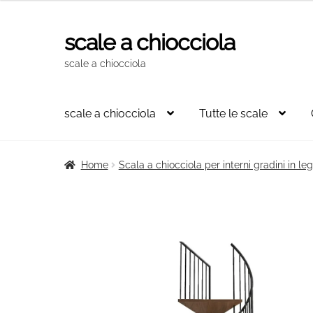
originale
attuale
era:
è:
scale a chiocciola
Vai
Vai
1.860,00€.
1.237,00€.
alla
al
scale a chiocciola
navigazione
contenuto
scale a chiocciola
Tutte le scale
Home
Scala a chiocciola per interni gradini in l