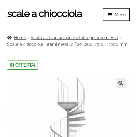
scale a chiocciola
Vai
Vai
Menu
alla
al
navigazione
contenuto
Espand
scale a chiocciola
il
Home
Scala a chiocciola in metallo per interni F20
menu
Espand
Scala a chiocciola interni metallo F20 1260-1380 H 1200 mm
Tutte le scale
child
il
menu
Espand
Categorie scale
IN OFFERTA!
child
il
menu
Espand
Ringhiere e balaustre
child
il
menu
🔍
child