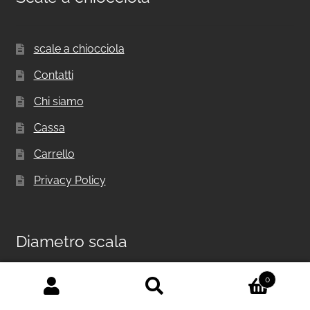
scale a chiocciola
Contatti
Chi siamo
Cassa
Carrello
Privacy Policy
Diametro scala
0
Diametro Scala a chiocciola 1000 mm
Cerca:
Cerca