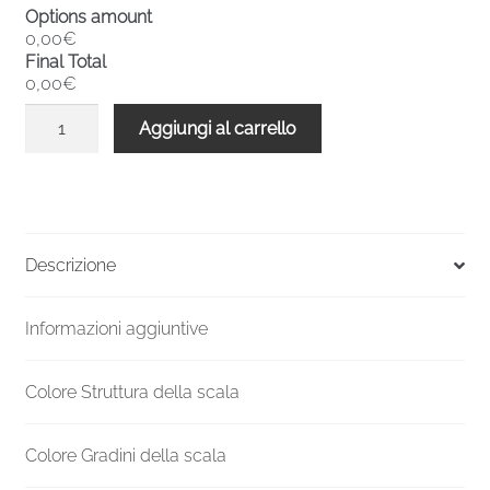
Options amount
0,00€
Final Total
0,00€
Scala
Aggiungi al carrello
a
chiocciola
interni
metallo
F20
Descrizione
1260-
1380
Informazioni aggiuntive
H
1200
mm
Colore Struttura della scala
quantità
Colore Gradini della scala