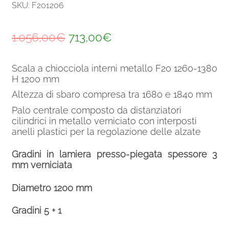
SKU: F201206
Il
Il
1.056,00
€
713,00
€
prezzo
prezzo
Scala a chiocciola interni metallo F20 1260-1380
originale
attuale
H 1200 mm
era:
è:
Altezza di sbaro compresa tra 1680 e 1840 mm
1.056,00€.
713,00€.
Palo centrale composto da distanziatori
cilindrici in metallo verniciato con interposti
anelli plastici per la regolazione delle alzate
Gradini in lamiera presso-piegata spessore 3
mm verniciata
Diametro 1200 mm
Gradini 5 + 1