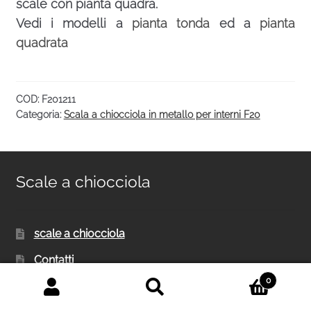
scale con pianta quadra.
Vedi i modelli a
pianta tonda
ed a
pianta
quadrata
COD:
F201211
Categoria:
Scala a chiocciola in metallo per interni F20
Scale a chiocciola
scale a chiocciola
Contatti
0
Chi siamo
Cerca:
Cerca