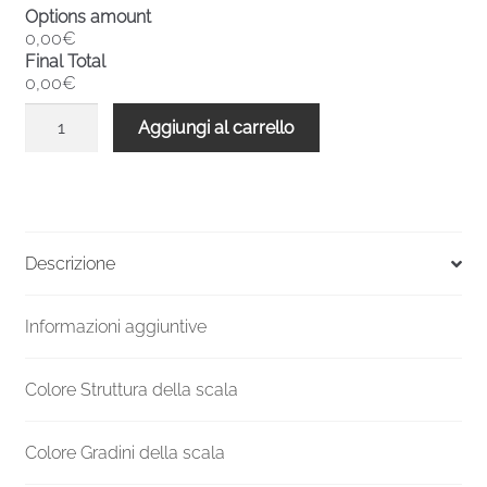
Options amount
0,00€
Final Total
0,00€
Scala
Aggiungi al carrello
a
chiocciola
interni
metallo
F20
Descrizione
2310-
2519
Informazioni aggiuntive
H
1200
mm
Colore Struttura della scala
quantità
Colore Gradini della scala