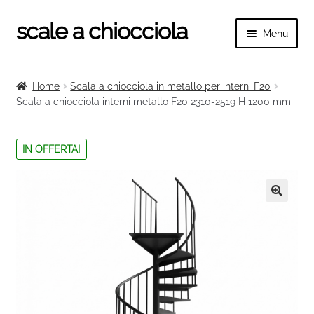
scale a chiocciola
Vai
Vai
Menu
alla
al
navigazione
contenuto
Espand
scale a chiocciola
il
Home
Scala a chiocciola in metallo per interni F20
menu
Espand
Scala a chiocciola interni metallo F20 2310-2519 H 1200 mm
Tutte le scale
child
il
menu
Espand
Categorie scale
IN OFFERTA!
child
il
menu
Espand
Ringhiere e balaustre
child
il
menu
🔍
child