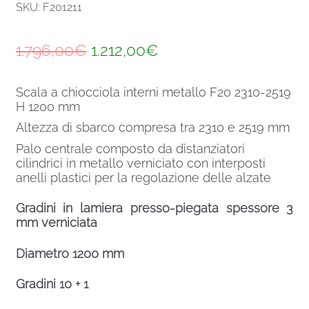
SKU: F201211
Il
Il
1.796,00
€
1.212,00
€
prezzo
prezzo
Scala a chiocciola interni metallo F20 2310-2519
originale
attuale
H 1200 mm
era:
è:
Altezza di sbarco compresa tra 2310 e 2519 mm
1.796,00€.
1.212,00€.
Palo centrale composto da distanziatori
cilindrici in metallo verniciato con interposti
anelli plastici per la regolazione delle alzate
Gradini in lamiera presso-piegata spessore 3
mm verniciata
Diametro 1200 mm
Gradini 10 + 1