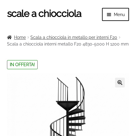
scale a chiocciola
Vai
Vai
Menu
alla
al
navigazione
contenuto
Espand
scale a chiocciola
il
Home
Scala a chiocciola in metallo per interni F20
menu
Espand
Scala a chiocciola interni metallo F20 4830-5000 H 1200 mm
Tutte le scale
child
il
menu
Espand
Categorie scale
IN OFFERTA!
child
il
menu
Espand
Ringhiere e balaustre
child
il
menu
🔍
child