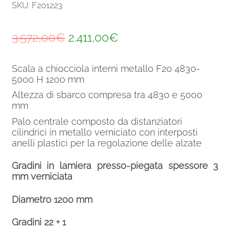
SKU: F201223
Il
Il
3.572,00
€
2.411,00
€
prezzo
prezzo
Scala a chiocciola interni metallo F20 4830-
originale
attuale
5000 H 1200 mm
era:
è:
Altezza di sbarco compresa tra 4830 e 5000
mm
3.572,00€.
2.411,00€.
Palo centrale composto da distanziatori
cilindrici in metallo verniciato con interposti
anelli plastici per la regolazione delle alzate
Gradini in lamiera presso-piegata spessore 3
mm verniciata
Diametro 1200 mm
Gradini 22 + 1