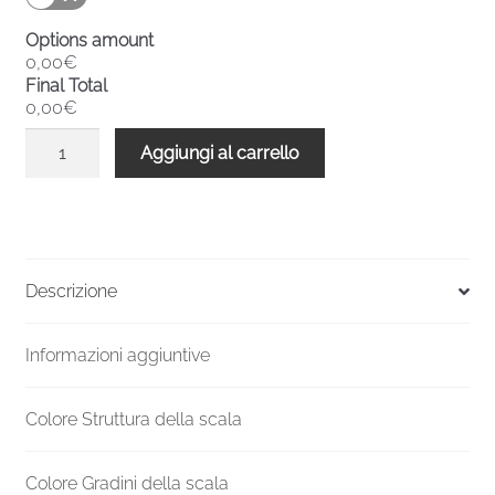
Options amount
0,00€
Final Total
0,00€
Scala
Aggiungi al carrello
a
chiocciola
interni
metallo
F20
Descrizione
4830-
5000
Informazioni aggiuntive
H
1200
mm
Colore Struttura della scala
quantità
Colore Gradini della scala