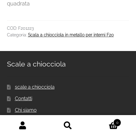
quadrata
COD:
F201223
Categoria:
Scala a chiocciola in metallo per interni F20
Scale a chiocciola
scale a chiocciola
Contatti
Chi siamo
Cassa
0
Cerca:
Cerca
Carrello