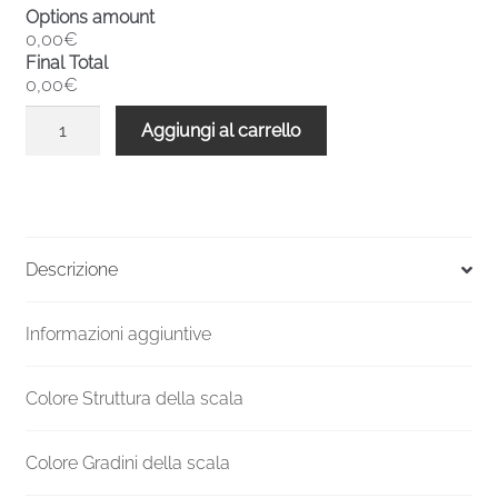
Options amount
0,00€
Final Total
0,00€
Scala
Aggiungi al carrello
a
chiocciola
interni
metallo
F20
Descrizione
3150-
3359
Informazioni aggiuntive
H
1400
mm
Colore Struttura della scala
quantità
Colore Gradini della scala