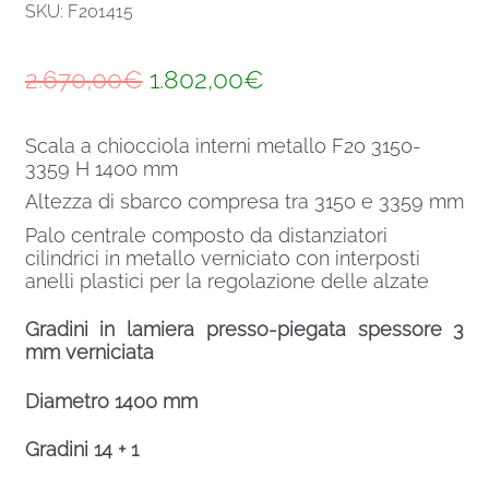
SKU: F201415
Il
Il
2.670,00
€
1.802,00
€
prezzo
prezzo
Scala a chiocciola interni metallo F20 3150-
originale
attuale
3359 H 1400 mm
era:
è:
Altezza di sbarco compresa tra 3150 e 3359 mm
2.670,00€.
1.802,00€.
Palo centrale composto da distanziatori
cilindrici in metallo verniciato con interposti
anelli plastici per la regolazione delle alzate
Gradini in lamiera presso-piegata spessore 3
mm verniciata
Diametro 1400 mm
Gradini 14 + 1