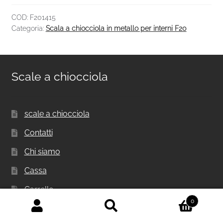
COD:
F201415
Categoria:
Scala a chiocciola in metallo per interni F20
Scale a chiocciola
scale a chiocciola
Contatti
Chi siamo
Cassa
Carrello
0
Privacy Policy
Cerca:
Cerca