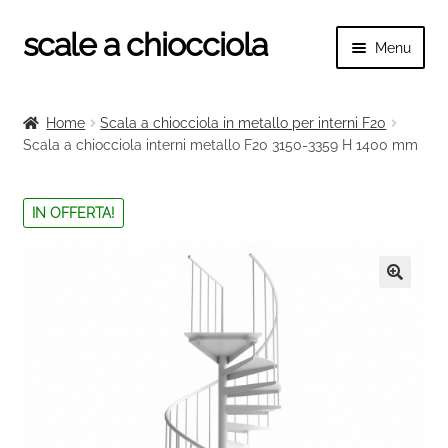
scale a chiocciola
Vai
Vai
Menu
alla
al
navigazione
contenuto
Espand
scale a chiocciola
il
Home
Scala a chiocciola in metallo per interni F20
menu
Espand
Scala a chiocciola interni metallo F20 3150-3359 H 1400 mm
Tutte le scale
child
il
menu
Espand
Categorie scale
IN OFFERTA!
child
il
menu
Espand
Ringhiere e balaustre
child
il
menu
🔍
child