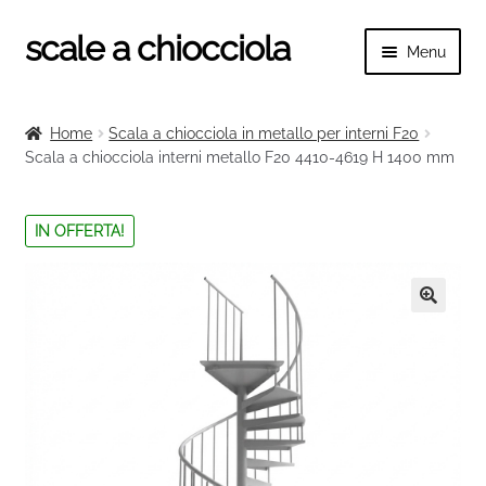
scale a chiocciola
Vai
Vai
Menu
alla
al
navigazione
contenuto
Espand
scale a chiocciola
il
Home
Scala a chiocciola in metallo per interni F20
menu
Espand
Scala a chiocciola interni metallo F20 4410-4619 H 1400 mm
Tutte le scale
child
il
menu
Espand
Categorie scale
IN OFFERTA!
child
il
menu
Espand
Ringhiere e balaustre
child
il
menu
🔍
child