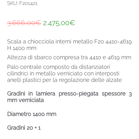
SKU: F201421
Il
Il
3.666,00
€
2.475,00
€
prezzo
prezzo
Scala a chiocciola interni metallo F20 4410-4619
originale
attuale
H 1400 mm
era:
è:
Altezza di sbarco compresa tra 4410 e 4619 mm
3.666,00€.
2.475,00€.
Palo centrale composto da distanziatori
cilindrici in metallo verniciato con interposti
anelli plastici per la regolazione delle alzate
Gradini in lamiera presso-piegata spessore 3
mm verniciata
Diametro 1400 mm
Gradini 20 + 1