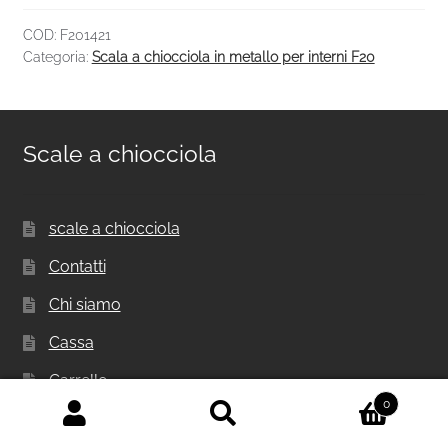
COD:
F201421
Categoria:
Scala a chiocciola in metallo per interni F20
Scale a chiocciola
scale a chiocciola
Contatti
Chi siamo
Cassa
Carrello
0
Privacy Policy
Cerca:
Cerca