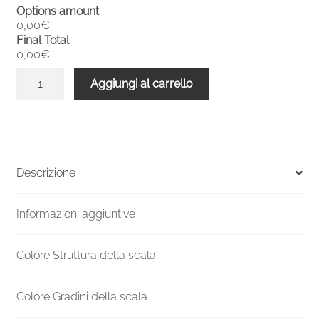
Options amount
0,00€
Final Total
0,00€
Scala
Aggiungi al carrello
a
chiocciola
interni
metallo
F20
Descrizione
4410-
4619
Informazioni aggiuntive
H
1400
mm
Colore Struttura della scala
quantità
Colore Gradini della scala