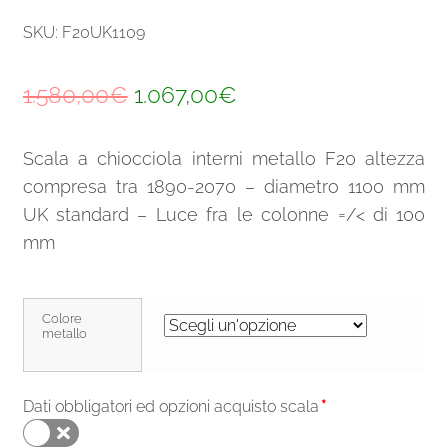
SKU: F20UK1109
Il
Il
1.580,00
€
1.067,00
€
prezzo
prezzo
Scala a chiocciola interni metallo F20 altezza
originale
attuale
compresa tra 1890-2070 – diametro 1100 mm
era:
è:
UK standard – Luce fra le colonne =/< di 100
1.580,00€.
1.067,00€.
mm
Colore
metallo
Dati obbligatori ed opzioni acquisto scala
*