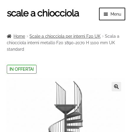
scale a chiocciola
Vai
Vai
Menu
alla
al
navigazione
contenuto
Espand
scale a chiocciola
il
Home
Scale a chiocciola per interni F20 UK
Scala a
menu
Espand
chiocciola interni metallo F20 1890-2070 H 1100 mm UK
Tutte le scale
child
standard
il
menu
Espand
Categorie scale
child
il
IN OFFERTA!
menu
Espand
Ringhiere e balaustre
child
il
menu
🔍
child