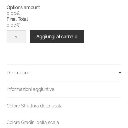
Options amount
0,00€
Final Total
0,00€
Scala
Aggiungi al carrello
a
chiocciola
interni
metallo
F20
Descrizione
1890-
2070
Informazioni aggiuntive
H
1100
mm
Colore Struttura della scala
UK
standard
Colore Gradini della scala
quantità