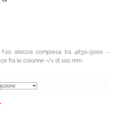
lo F20 altezza compresa tra 4830-5000 –
ce fra le colonne =/< di 100 mm
0€.
*