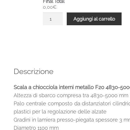
Final Total
0,00€
Scala
Aggiungi al carrello
a
chiocciola
interni
metallo
F20
4830-
5000
Descrizione
H
1100
Scala a chiocciola interni metallo F20 4830-5
mm
Altezza di sbarco compresa tra 4830-5000 mm
UK
standard
Palo centrale composto da distanziatori cilindric
quantità
plastici per la regolazione delle alzate
Gradini in lamiera presso-piegata spessore 3 m
Diametro 1100 mm