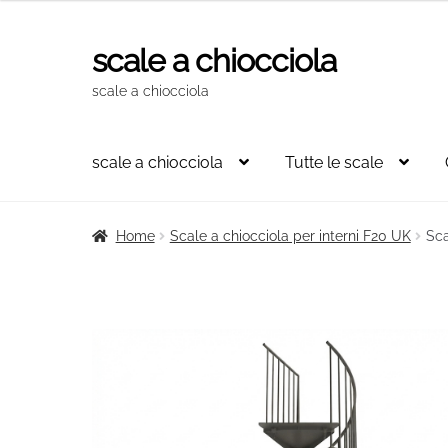
originale
attuale
era:
è:
scale a chiocciola
Vai
Vai
3.792,00€.
2.560,00€.
alla
al
scale a chiocciola
navigazione
contenuto
scale a chiocciola
Tutte le scale
Home
Scale a chiocciola per interni F20 UK
Sca