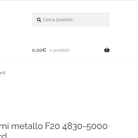
Cerca:
Cerca
0,00
€
0 prodotti
ard
erni metallo F20 4830-5000
rd