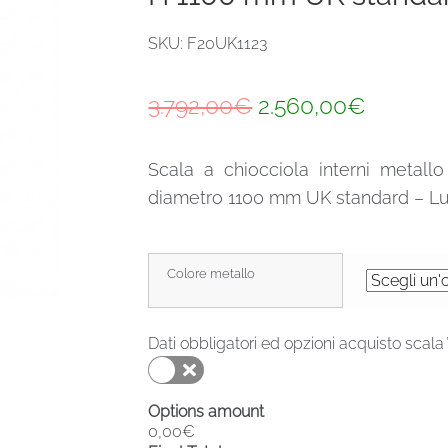
SKU: F20UK1123
Il
Il
3.792,00
€
2.560,00
€
prezzo
prezzo
Scala a chiocciola interni metal
originale
attuale
diametro 1100 mm UK standard – Lu
era:
è:
3.792,00€.
2.560,0
Colore metallo
Dati obbligatori ed opzioni acquisto scala
Options amount
0,00€