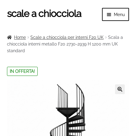
scale a chiocciola
Vai
Vai
Menu
alla
al
navigazione
contenuto
Espand
scale a chiocciola
il
Home
Scale a chiocciola per interni F20 UK
Scala a
menu
Espand
chiocciola interni metallo F20 2730-2939 H 1200 mm UK
Tutte le scale
child
standard
il
menu
Espand
Categorie scale
child
il
IN OFFERTA!
menu
Espand
Ringhiere e balaustre
child
il
menu
🔍
child