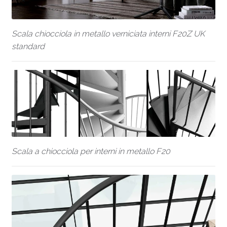
Scala chiocciola in metallo verniciata interni F20Z UK
standard
Scala a chiocciola per interni in metallo F20