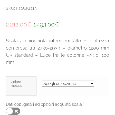
SKU: F20UK1213
Il
Il
2.212,00
€
1.493,00
€
prezzo
prezzo
Scala a chiocciola interni metallo F20 altezza
originale
attuale
compresa tra 2730-2939 – diametro 1200 mm
era:
è:
UK standard – Luce fra le colonne =/< di 100
2.212,00€.
1.493,00€.
mm
Colore
metallo
Dati obbligatori ed opzioni acquisto scala
*