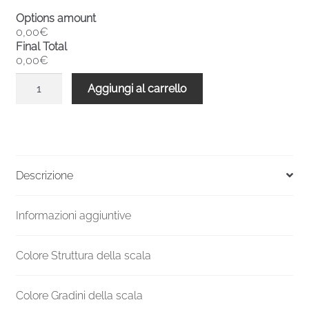
Options amount
0,00€
Final Total
0,00€
Scala
Aggiungi al carrello
a
chiocciola
interni
metallo
F20
Descrizione
2730-
2939
Informazioni aggiuntive
H
1200
mm
Colore Struttura della scala
UK
standard
Colore Gradini della scala
quantità