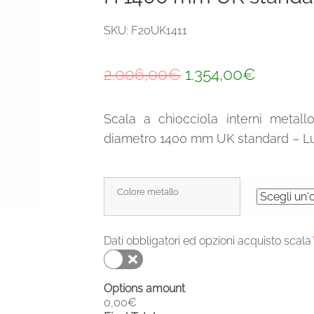
SKU: F20UK1411
Il
Il
2.006,00
€
1.354,00
€
prezzo
prezzo
Scala a chiocciola interni metal
originale
attuale
diametro 1400 mm UK standard – Lu
era:
è:
2.006,00€.
1.354,0
Colore metallo
Dati obbligatori ed opzioni acquisto scala
Options amount
0,00€