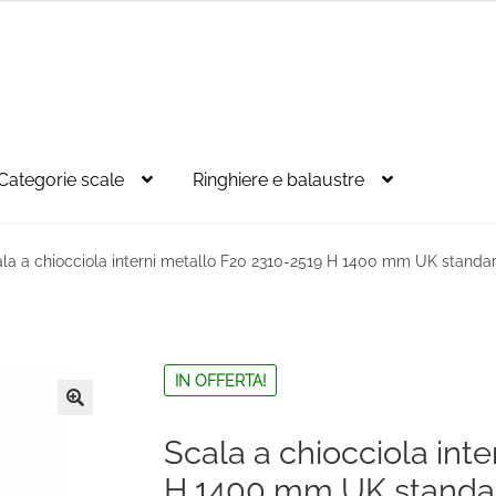
Categorie scale
Ringhiere e balaustre
la a chiocciola interni metallo F20 2310-2519 H 1400 mm UK standa
IN OFFERTA!
🔍
Scala a chiocciola int
H 1400 mm UK standa