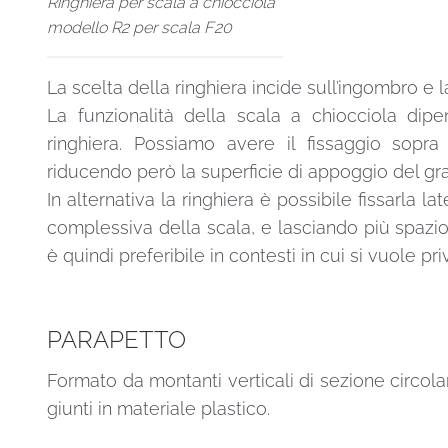
Ringhiera per scala a chiocciola
modello R2 per scala F20
La scelta della ringhiera incide sull’ingombro e 
La funzionalità della scala a chiocciola dip
ringhiera. Possiamo avere il fissaggio sopra
riducendo però la superficie di appoggio del gra
In alternativa la ringhiera è possibile fissarla
complessiva della scala, e lasciando più spazio
è quindi preferibile in contesti in cui si vuole pr
PARAPETTO
Formato da montanti verticali di sezione circolar
giunti in materiale plastico.