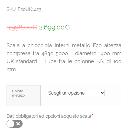
SKU: F20UK1423
Il
Il
3.998,00
€
2.699,00
€
prezzo
prezzo
Scala a chiocciola interni metallo F20 altezza
originale
attuale
compresa tra 4830-5000 – diametro 1400 mm
era:
è:
UK standard – Luce fra le colonne =/< di 100
3.998,00€.
2.699,00€.
mm
Colore
metallo
Dati obbligatori ed opzioni acquisto scala
*