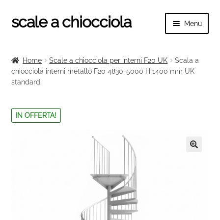
scale a chiocciola
Vai
Vai
Menu
alla
al
navigazione
contenuto
Espand
scale a chiocciola
il
Home
Scale a chiocciola per interni F20 UK
Scala a
menu
Espand
chiocciola interni metallo F20 4830-5000 H 1400 mm UK
Tutte le scale
child
standard
il
menu
Espand
Categorie scale
child
il
IN OFFERTA!
menu
Espand
Ringhiere e balaustre
child
il
menu
🔍
child