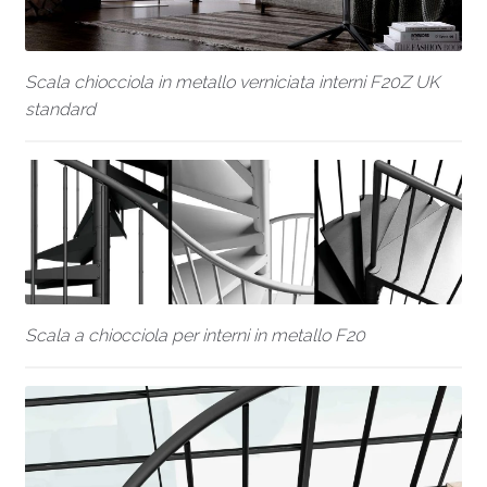
Scala chiocciola in metallo verniciata interni F20Z UK
standard
Scala a chiocciola per interni in metallo F20