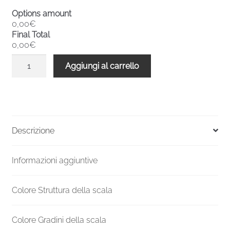
Options amount
0,00€
Final Total
0,00€
Scala
Aggiungi al carrello
a
chiocciola
interni
metallo
F20
Descrizione
4830-
5000
Informazioni aggiuntive
H
1400
mm
Colore Struttura della scala
UK
standard
Colore Gradini della scala
quantità