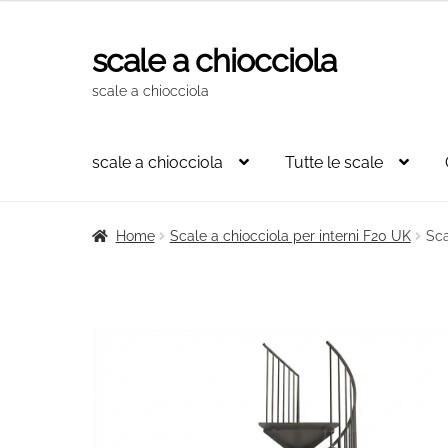
originale
attuale
era:
è:
scale a chiocciola
Vai
Vai
4.584,00€.
3.094,00€.
alla
al
scale a chiocciola
navigazione
contenuto
scale a chiocciola
Tutte le scale
Home
Scale a chiocciola per interni F20 UK
Sca