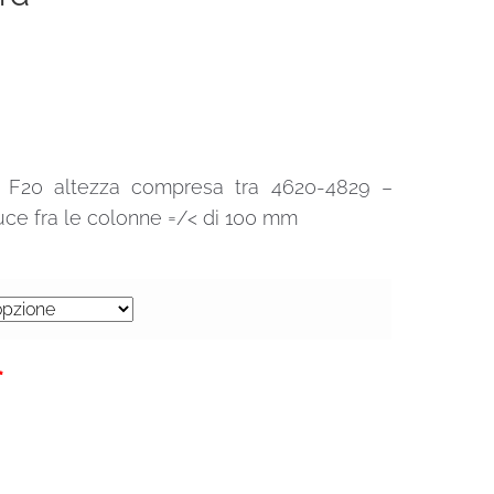
lo F20 altezza compresa tra 4620-4829 –
ce fra le colonne =/< di 100 mm
0€.
*