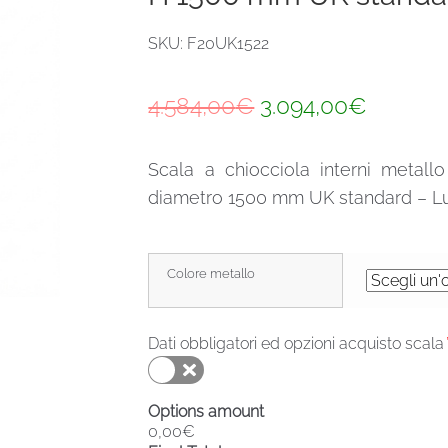
SKU: F20UK1522
Il
Il
4.584,00
€
3.094,00
€
prezzo
prezzo
Scala a chiocciola interni metal
originale
attuale
diametro 1500 mm UK standard – Lu
era:
è:
4.584,00€.
3.094,0
Colore metallo
Dati obbligatori ed opzioni acquisto scala
Options amount
0,00€