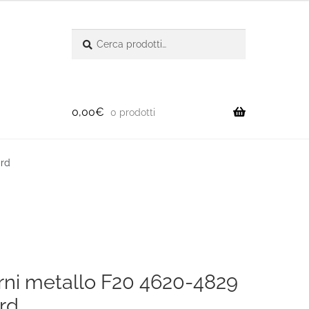
Cerca:
Cerca
0,00
€
0 prodotti
ard
erni metallo F20 4620-4829
rd