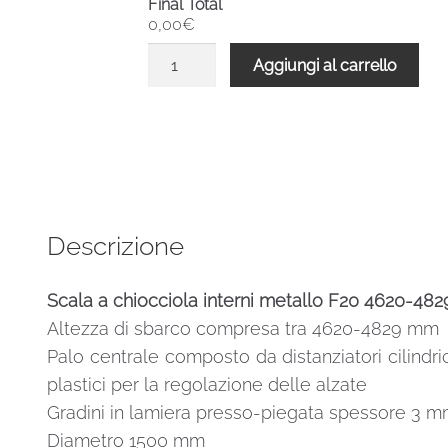
Final Total
0,00€
Scala
Aggiungi al carrello
a
chiocciola
interni
metallo
F20
4620-
4829
Descrizione
H
1500
Scala a chiocciola interni metallo F20 4620-4
mm
Altezza di sbarco compresa tra 4620-4829 mm
UK
standard
Palo centrale composto da distanziatori cilindric
quantità
plastici per la regolazione delle alzate
Gradini in lamiera presso-piegata spessore 3 m
Diametro 1500 mm