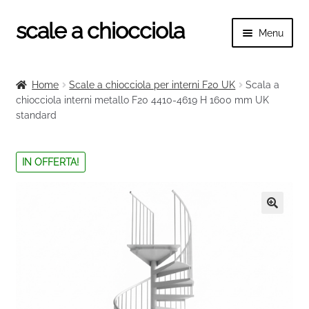
scale a chiocciola
Vai
Vai
Menu
alla
al
navigazione
contenuto
Espand
scale a chiocciola
il
Home
Scale a chiocciola per interni F20 UK
Scala a
menu
Espand
chiocciola interni metallo F20 4410-4619 H 1600 mm UK
Tutte le scale
child
standard
il
menu
Espand
Categorie scale
child
il
IN OFFERTA!
menu
Espand
Ringhiere e balaustre
child
il
menu
🔍
child