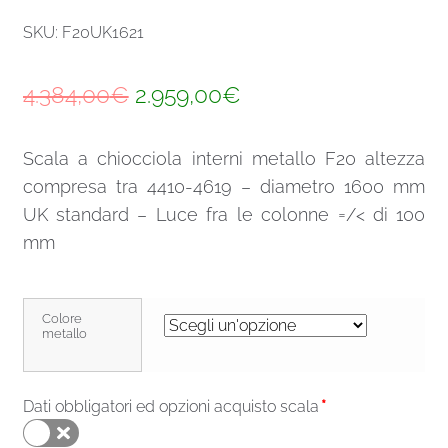
SKU: F20UK1621
Il
Il
4.384,00
€
2.959,00
€
prezzo
prezzo
Scala a chiocciola interni metallo F20 altezza
originale
attuale
compresa tra 4410-4619 – diametro 1600 mm
era:
è:
UK standard – Luce fra le colonne =/< di 100
4.384,00€.
2.959,00€.
mm
Colore
metallo
Dati obbligatori ed opzioni acquisto scala
*