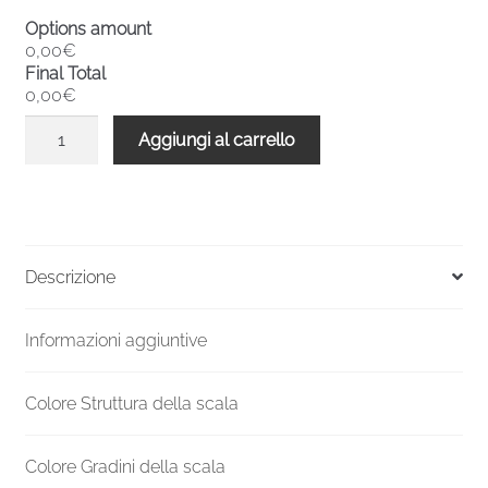
Options amount
0,00€
Final Total
0,00€
Scala
Aggiungi al carrello
a
chiocciola
interni
metallo
F20
Descrizione
4410-
4619
Informazioni aggiuntive
H
1600
mm
Colore Struttura della scala
UK
standard
Colore Gradini della scala
quantità