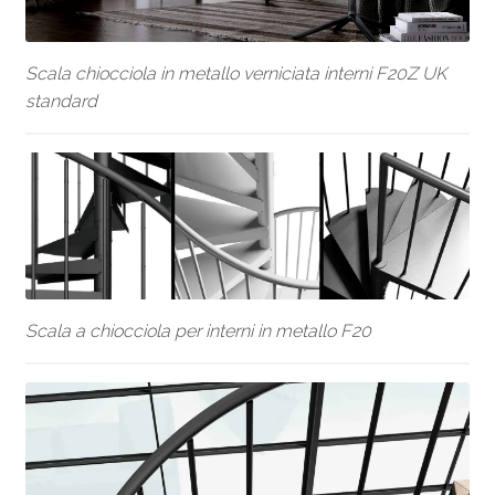
Scala chiocciola in metallo verniciata interni F20Z UK
standard
Scala a chiocciola per interni in metallo F20