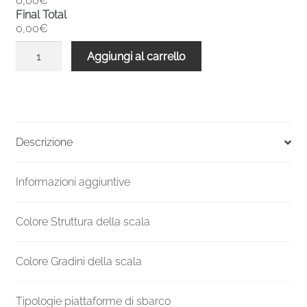
0,00€
Final Total
0,00€
Scala
Aggiungi al carrello
chiocciola
verniciata
esterni
UK
F20ZV
Descrizione
Altezza
mm
Informazioni aggiuntive
1890-
2070
Ø
Colore Struttura della scala
1100
mm
Colore Gradini della scala
quantità
Tipologie piattaforme di sbarco