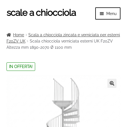
scale a chiocciola
Vai
Vai
Menu
alla
al
navigazione
contenuto
Espand
scale a chiocciola
il
Home
Scala a chiocciola zincata e verniciata per esterni
menu
Espand
F20ZV UK
Scala chiocciola verniciata esterni UK F20ZV
Tutte le scale
child
Altezza mm 1890-2070 Ø 1100 mm
il
menu
Espand
Categorie scale
child
il
IN OFFERTA!
menu
Espand
Ringhiere e balaustre
child
il
menu
🔍
child