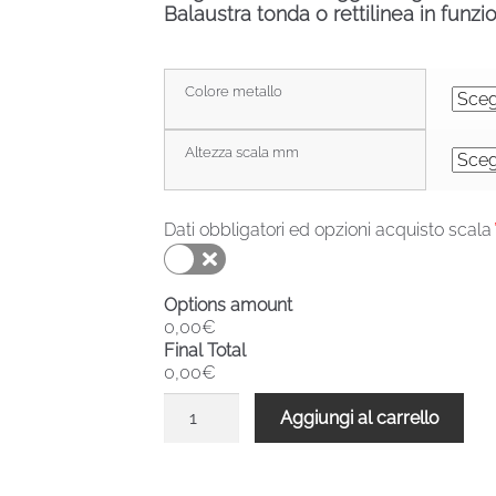
Balaustra tonda o rettilinea in funzi
Colore metallo
Altezza scala mm
Dati obbligatori ed opzioni acquisto scala
Options amount
0,00€
Final Total
0,00€
Scala
Aggiungi al carrello
chiocciola
verniciata
esterni