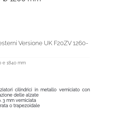
 esterni Versione UK F20ZV 1260-
€.
80 e 1840 mm
atori cilindrici in metallo verniciato con
lazione delle alzate
p. 3 mm verniciata
rata o trapezoidale