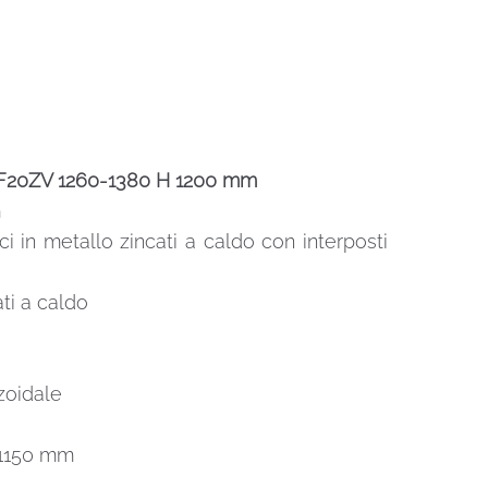
UK F20ZV 1260-1380 H 1200 mm
m
ci in metallo zincati a caldo con interposti
ti a caldo
zoidale
o 1150 mm