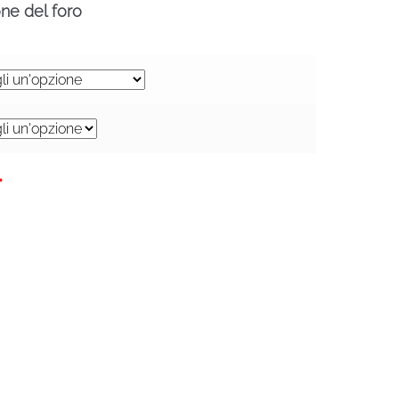
one del foro
*