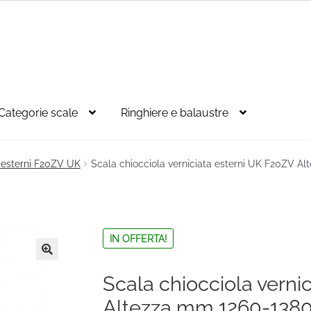
Categorie scale
Ringhiere e balaustre
r esterni F20ZV UK
Scala chiocciola verniciata esterni UK F20ZV 
IN OFFERTA!
🔍
Scala chiocciola verni
Altezza mm 1260-138