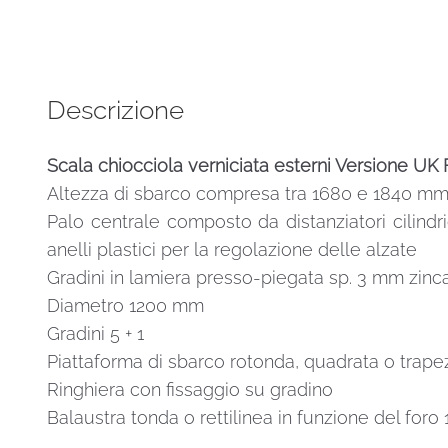
UK
F20ZV
Altezza
mm
Descrizione
1260-
1380
Scala chiocciola verniciata esterni Versione 
Ø
Altezza di sbarco compresa tra 1680 e 1840 m
1200
mm
Palo centrale composto da distanziatori cilindri
quantità
anelli plastici per la regolazione delle alzate
Gradini in lamiera presso-piegata sp. 3 mm zinca
Diametro 1200 mm
Gradini 5 + 1
Piattaforma di sbarco rotonda, quadrata o trape
Ringhiera con fissaggio su gradino
Balaustra tonda o rettilinea in funzione del for