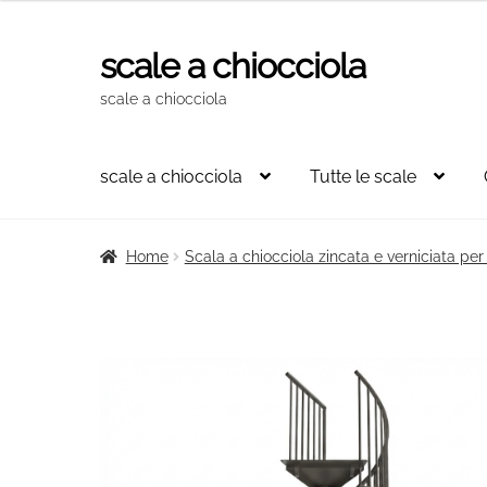
originale
attuale
era:
è:
scale a chiocciola
Vai
Vai
1.630,00€.
1.100,00€.
alla
al
scale a chiocciola
navigazione
contenuto
scale a chiocciola
Tutte le scale
Home
Scala a chiocciola zincata e verniciata pe