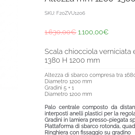
SKU: F20ZVU1206
Il
Il
1.630,00
€
1.100,00
€
prezzo
prezzo
Scala chiocciola verniciata
originale
attuale
1380 H 1200 mm
era:
è:
1.630,00€.
1.100,00
Altezza di sbarco compresa tra 16
Diametro 1200 mm
Gradini 5 + 1
Diametro 1200 mm
Palo centrale composto da distanzi
interposti anelli plastici per la rego
Gradini in lamiera presso-piegata s
Piattaforma di sbarco rotonda, quad
Ringhiera con fissaggio su gradino