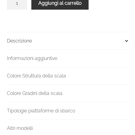
Aggiungi al carrello
chiocciola
verniciata
esterni
UK
F20ZV
Descrizione
Altezza
mm
Informazioni aggiuntive
2100-
2300
Ø
Colore Struttura della scala
1200
mm
Colore Gradini della scala
quantità
Tipologie piattaforme di sbarco
Altri modelli