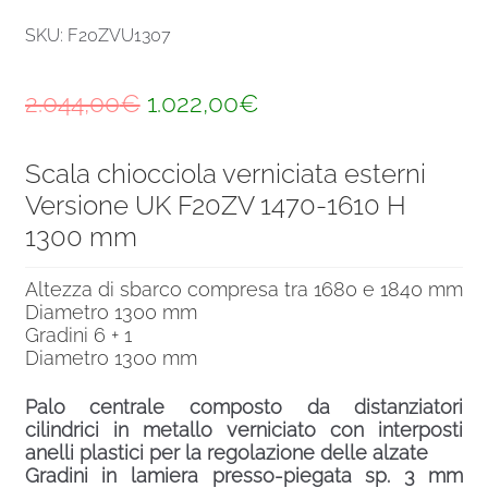
SKU: F20ZVU1307
Il
Il
2.044,00
€
1.022,00
€
prezzo
prezzo
Scala chiocciola verniciata esterni
originale
attuale
Versione UK F20ZV 1470-1610 H
era:
è:
1300 mm
2.044,00€.
1.022,00€.
Altezza di sbarco compresa tra 1680 e 1840 mm
Diametro 1300 mm
Gradini 6 + 1
Diametro 1300 mm
Palo centrale composto da distanziatori
cilindrici in metallo verniciato con interposti
anelli plastici per la regolazione delle alzate
Gradini in lamiera presso-piegata sp. 3 mm