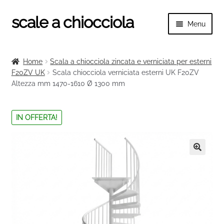
scale a chiocciola
Vai
Vai
Menu
alla
al
navigazione
contenuto
Espand
scale a chiocciola
il
Home
Scala a chiocciola zincata e verniciata per esterni
menu
Espand
F20ZV UK
Scala chiocciola verniciata esterni UK F20ZV
Tutte le scale
child
Altezza mm 1470-1610 Ø 1300 mm
il
menu
Espand
Categorie scale
child
il
IN OFFERTA!
menu
Espand
Ringhiere e balaustre
child
il
menu
🔍
child