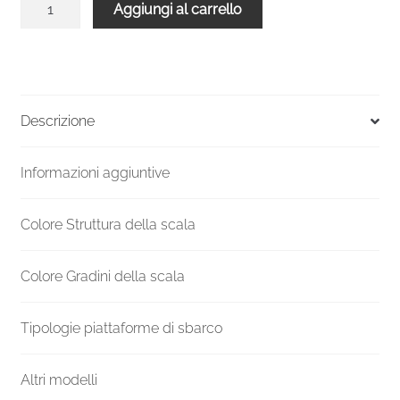
Aggiungi al carrello
chiocciola
verniciata
esterni
UK
F20ZV
Descrizione
Altezza
mm
Informazioni aggiuntive
1470-
1610
Ø
Colore Struttura della scala
1300
mm
Colore Gradini della scala
quantità
Tipologie piattaforme di sbarco
Altri modelli