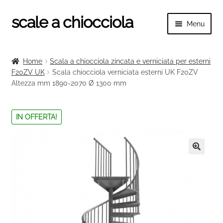
scale a chiocciola
Vai
Vai
Menu
alla
al
navigazione
contenuto
Espand
scale a chiocciola
il
Home
Scala a chiocciola zincata e verniciata per esterni
menu
Espand
F20ZV UK
Scala chiocciola verniciata esterni UK F20ZV
Tutte le scale
child
Altezza mm 1890-2070 Ø 1300 mm
il
menu
Espand
Categorie scale
child
il
IN OFFERTA!
menu
Espand
Ringhiere e balaustre
child
il
menu
🔍
child