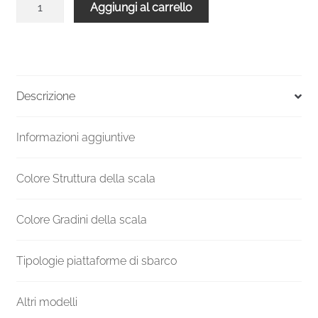
Aggiungi al carrello
chiocciola
verniciata
esterni
UK
F20ZV
Descrizione
Altezza
mm
Informazioni aggiuntive
1890-
2070
Ø
Colore Struttura della scala
1300
mm
Colore Gradini della scala
quantità
Tipologie piattaforme di sbarco
Altri modelli