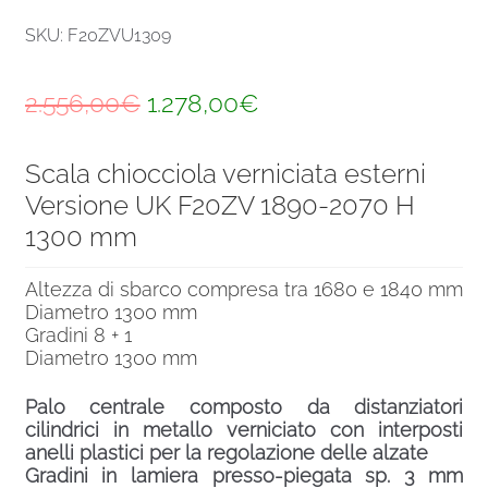
SKU: F20ZVU1309
Il
Il
2.556,00
€
1.278,00
€
prezzo
prezzo
Scala chiocciola verniciata esterni
originale
attuale
Versione UK F20ZV 1890-2070 H
era:
è:
1300 mm
2.556,00€.
1.278,00€.
Altezza di sbarco compresa tra 1680 e 1840 mm
Diametro 1300 mm
Gradini 8 + 1
Diametro 1300 mm
Palo centrale composto da distanziatori
cilindrici in metallo verniciato con interposti
anelli plastici per la regolazione delle alzate
Gradini in lamiera presso-piegata sp. 3 mm