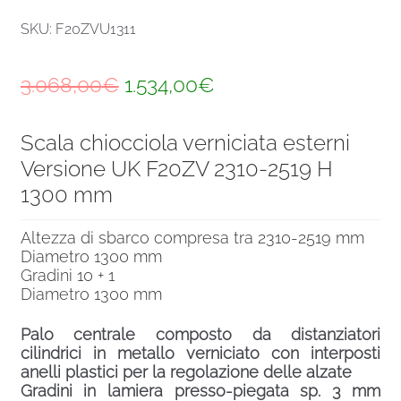
SKU: F20ZVU1311
Il
Il
3.068,00
€
1.534,00
€
prezzo
prezzo
Scala chiocciola verniciata esterni
originale
attuale
Versione UK F20ZV 2310-2519 H
era:
è:
1300 mm
3.068,00€.
1.534,00€.
Altezza di sbarco compresa tra 2310-2519 mm
Diametro 1300 mm
Gradini 10 + 1
Diametro 1300 mm
Palo centrale composto da distanziatori
cilindrici in metallo verniciato con interposti
anelli plastici per la regolazione delle alzate
Gradini in lamiera presso-piegata sp. 3 mm