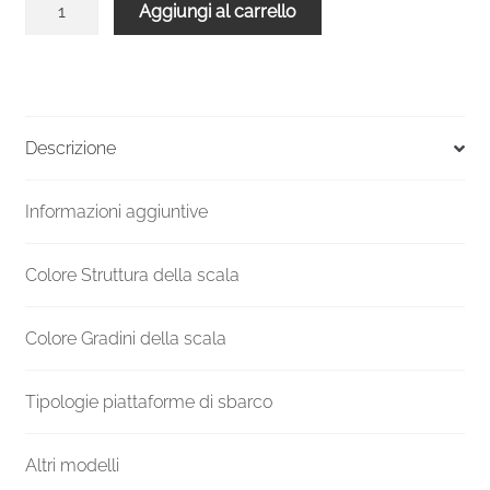
Aggiungi al carrello
chiocciola
verniciata
esterni
UK
F20ZV
Descrizione
Altezza
mm
Informazioni aggiuntive
2310-
2519
Ø
Colore Struttura della scala
1300
mm
Colore Gradini della scala
quantità
Tipologie piattaforme di sbarco
Altri modelli