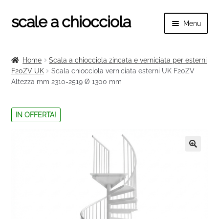
scale a chiocciola
Vai
Vai
Menu
alla
al
navigazione
contenuto
Espand
scale a chiocciola
il
Home
Scala a chiocciola zincata e verniciata per esterni
menu
Espand
F20ZV UK
Scala chiocciola verniciata esterni UK F20ZV
Tutte le scale
child
Altezza mm 2310-2519 Ø 1300 mm
il
menu
Espand
Categorie scale
child
il
IN OFFERTA!
menu
Espand
Ringhiere e balaustre
child
il
menu
🔍
child