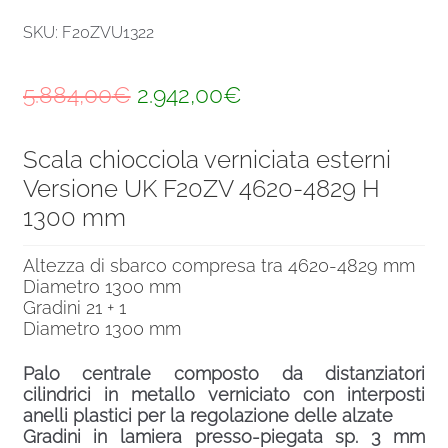
SKU: F20ZVU1322
Il
Il
5.884,00
€
2.942,00
€
prezzo
prezzo
Scala chiocciola verniciata esterni
originale
attuale
Versione UK F20ZV 4620-4829 H
era:
è:
1300 mm
5.884,00€.
2.942,00€.
Altezza di sbarco compresa tra 4620-4829 mm
Diametro 1300 mm
Gradini 21 + 1
Diametro 1300 mm
Palo centrale composto da distanziatori
cilindrici in metallo verniciato con interposti
anelli plastici per la regolazione delle alzate
Gradini in lamiera presso-piegata sp. 3 mm