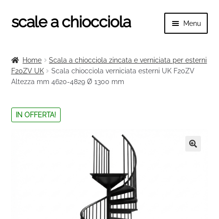
scale a chiocciola
Vai
Vai
Menu
alla
al
navigazione
contenuto
Espand
scale a chiocciola
il
Home
Scala a chiocciola zincata e verniciata per esterni
menu
Espand
F20ZV UK
Scala chiocciola verniciata esterni UK F20ZV
Tutte le scale
child
Altezza mm 4620-4829 Ø 1300 mm
il
menu
Espand
Categorie scale
child
il
IN OFFERTA!
menu
Espand
Ringhiere e balaustre
child
il
menu
🔍
child