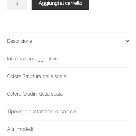
Aggiungi al carrello
chiocciola
verniciata
esterni
UK
F20ZV
Descrizione
Altezza
mm
Informazioni aggiuntive
4620-
4829
Ø
Colore Struttura della scala
1300
mm
Colore Gradini della scala
quantità
Tipologie piattaforme di sbarco
Altri modelli