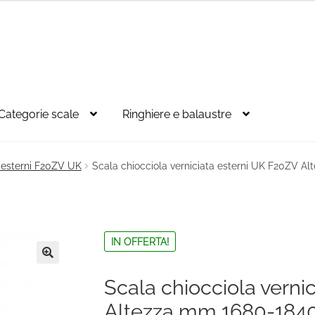
Categorie scale
Ringhiere e balaustre
r esterni F20ZV UK
Scala chiocciola verniciata esterni UK F20ZV 
IN OFFERTA!
🔍
Scala chiocciola verni
Altezza mm 1680-184