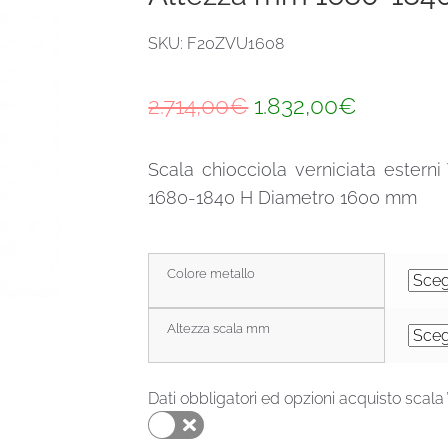
SKU: F20ZVU1608
Il
Il
2.714,00
€
1.832,00
€
prezzo
prezzo
Scala chiocciola verniciata ester
originale
attuale
1680-1840 H Diametro 1600 mm
era:
è:
2.714,00€.
1.832,00
Colore metallo
Altezza scala mm
Dati obbligatori ed opzioni acquisto scala