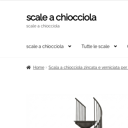
originale
attuale
era:
è:
scale a chiocciola
Vai
Vai
2.714,00€.
1.832,00€.
alla
al
scale a chiocciola
navigazione
contenuto
scale a chiocciola
Tutte le scale
Home
Scala a chiocciola zincata e verniciata pe