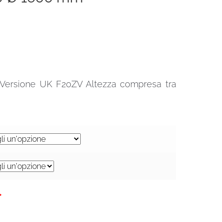
ni Versione UK F20ZV Altezza compresa tra
€.
*