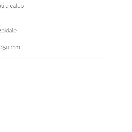
ti a caldo
zoidale
o 1150 mm