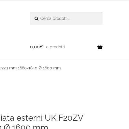
Cerca:
Cerca
0,00
€
0 prodotti
Altezza mm 1680-1840 Ø 1600 mm
ciata esterni UK F20ZV
0 Ø 1600 mm