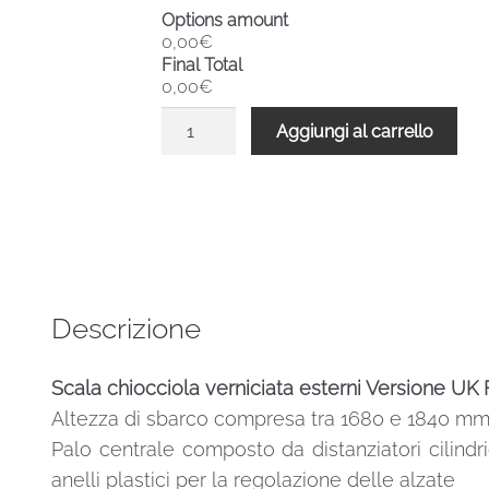
Options amount
0,00€
Final Total
0,00€
Scala
Aggiungi al carrello
chiocciola
verniciata
esterni
UK
F20ZV
Altezza
mm
Descrizione
1680-
1840
Scala chiocciola verniciata esterni Versione 
Ø
Altezza di sbarco compresa tra 1680 e 1840 m
1600
mm
Palo centrale composto da distanziatori cilindri
quantità
anelli plastici per la regolazione delle alzate