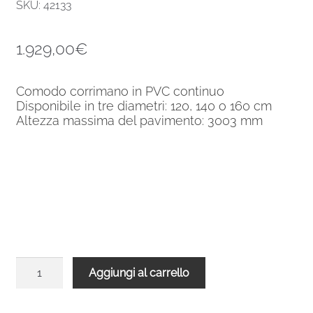
SKU: 42133
1.929,00
€
Comodo corrimano in PVC continuo
Disponibile in tre diametri: 120, 140 o 160 cm
Altezza massima del pavimento: 3003 mm
Scale
Aggiungi al carrello
a
chiocciola