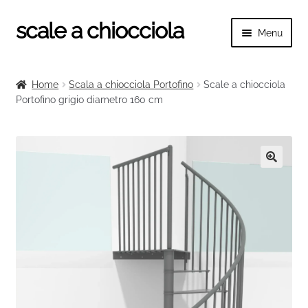
scale a chiocciola
Vai
Vai
Menu
alla
al
navigazione
contenuto
Espand
scale a chiocciola
il
Home
Scala a chiocciola Portofino
Scale a chiocciola
menu
Espand
Portofino grigio diametro 160 cm
Tutte le scale
child
il
menu
Espand
Categorie scale
child
il
menu
Espand
Ringhiere e balaustre
🔍
child
il
menu
child