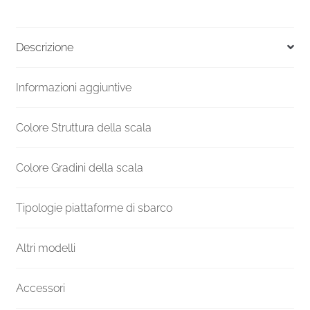
Portofino
grigio
diametro
Descrizione
160
cm
Informazioni aggiuntive
quantità
Colore Struttura della scala
Colore Gradini della scala
Tipologie piattaforme di sbarco
Altri modelli
Accessori