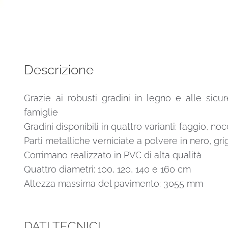
Spiral
Smart
bianca
legno
bianco
Descrizione
120
cm
Grazie ai robusti gradini in legno e alle sicu
diametro
famiglie
quantità
Gradini disponibili in quattro varianti: faggio, n
Parti metalliche verniciate a polvere in nero, gr
Corrimano realizzato in PVC di alta qualità
Quattro diametri: 100, 120, 140 e 160 cm
Altezza massima del pavimento: 3055 mm
DATI TECNICI