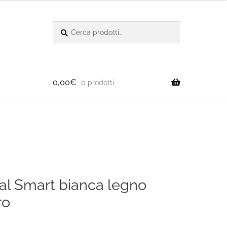
Cerca:
Cerca
0,00
€
0 prodotti
ral Smart bianca legno
ro