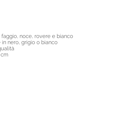
i: faggio, noce, rovere e bianco
 in nero, grigio o bianco
qualità
0 cm