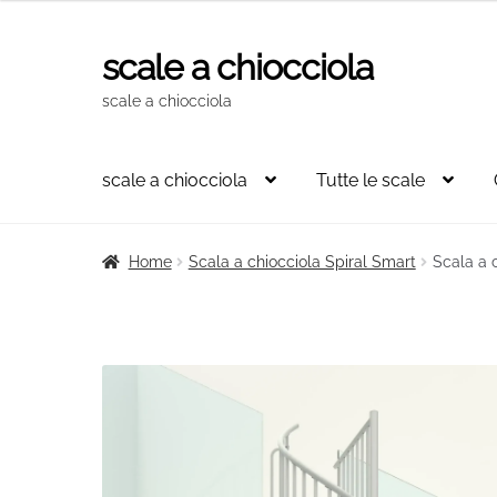
scale a chiocciola
Vai
Vai
alla
al
scale a chiocciola
navigazione
contenuto
scale a chiocciola
Tutte le scale
Home
Scala a chiocciola Spiral Smart
Scala a 