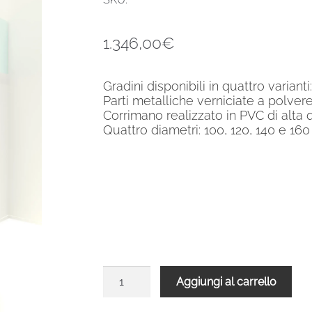
1.346,00
€
Gradini disponibili in quattro variant
Parti metalliche verniciate a polvere
Corrimano realizzato in PVC di alta 
Quattro diametri: 100, 120, 140 e 16
Scala
Aggiungi al carrello
a
chiocciola