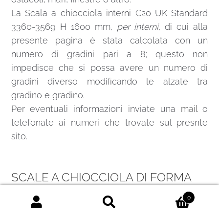
La Scala a chiocciola interni C20 UK Standard
3360-3569 H 1600 mm,
per interni
, di cui alla
presente pagina è stata calcolata con un
numero di gradini pari a 8; questo non
impedisce che si possa avere un numero di
gradini diverso modificando le alzate tra
gradino e gradino.
Per eventuali informazioni inviate una
mail
o
telefonate ai numeri che trovate sul presnte
sito.
SCALE A CHIOCCIOLA DI FORMA
ROTONDA O QUADRATA
0
Cerca:
Cerca
La principale differenza, da cui derivano anche