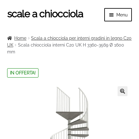
scale a chiocciola
Vai
Vai
Menu
alla
al
navigazione
contenuto
Espand
scale a chiocciola
il
Home
Scala a chiocciola per interni gradini in legno C20
menu
Espand
UK
Scala chiocciola interni C20 UK H 3360-3569 Ø 1600
Tutte le scale
child
mm
il
menu
Espand
Categorie scale
child
il
IN OFFERTA!
menu
Espand
Ringhiere e balaustre
child
il
menu
🔍
child