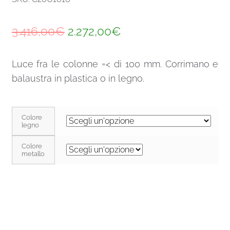
Il
Il
3.416,00
€
2.272,00
€
prezzo
prezzo
Luce fra le colonne =< di 100 mm. Corrimano e
originale
attuale
balaustra in plastica o in legno.
era:
è:
3.416,00€.
2.272,00€.
Colore
legno
Colore
metallo