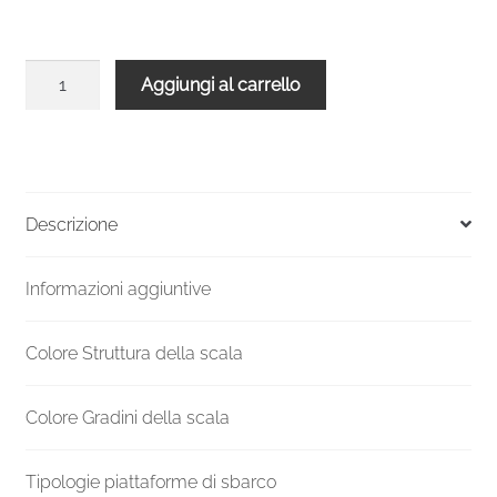
Scala
Aggiungi al carrello
chiocciola
interni
C20
UK
H
Descrizione
3360-
3569
Informazioni aggiuntive
Ø
1600
mm
Colore Struttura della scala
quantità
Colore Gradini della scala
Tipologie piattaforme di sbarco