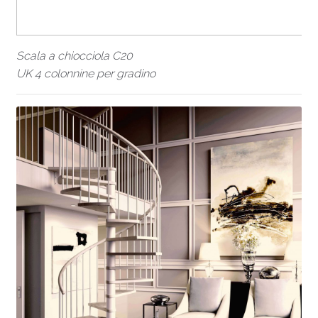
Scala a chiocciola C20
UK 4 colonnine per gradino